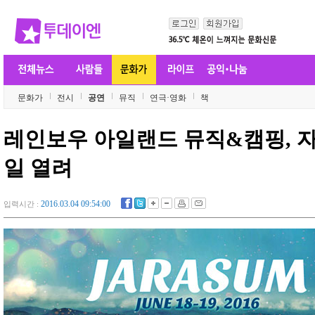
문화가
전시
공연
뮤직
연극·영화
책
레인보우 아일랜드 뮤직&캠핑, 자
일 열려
2016.03.04 09:54:00
입력시간 :