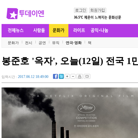
문화가
전시
공연
뮤직
연극·영화
책
봉준호 '옥자', 오늘(12일) 전국 
2017.06.12 18:49:00
입력시간 :