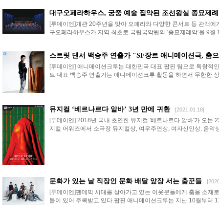
대구오페라하우스, 궁중 예술 집약된 조선왕실 종묘제
[투데이엔]개관 20주년을 맞아 오페라와 다양한 콘서트 등 관객에
구오페라하우스가 지역 최초로 국립국악원의 ‘종묘제례악’을 9월 1일
스트릿 댄서 백승주 연출가 "SF장르 애니메이션극, 춤
[투데이엔] 애니메이션크루는 대한민국 대표 팝핀 팀으로 독창적인
트 대표 백승주 연출가는 애니메이션크루 활동을 하면서 무한한 상상
뮤지컬 ‘베르나르다 알바’ 3년 만에 귀환
[2021.01.18]
[투데이엔] 2018년 국내 초연한 뮤지컬 '베르나르다 알바'가 오는
지컬 어워즈에서 소극장 뮤지컬상, 여우주연상, 여자신인상, 음악상을
문화가 있는 날 직장인 문화 배달 앞장 서는 춤꾼들
[2020
[투데이엔]펜데믹 시대를 살아가고 있는 이웃분들에게 춤을 소재로
들이 있어 주목받고 있다.팝핀 애니메이션크루는 지난 10월부터 11