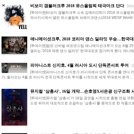
비보이 갬블러크루 2018 유스올림픽 태극마크 단다
[201
[투데이엔]비보이 갬블러크루 소속 김예리(19)가 2018 유스올림
와사키시에서 열린 유스올림픽 브레이크댄스(2018 WDSF World Youth
애니메이션크루, 2018 코리아 댄스 딜라잇 우승…한국
[투데이엔]팝핀 넌버벌 퍼포먼스팀 애니메이션크루가 오는 8월 2
열리는 '2018 재팬 댄스 딜라잇' 한국대표로 참가하게 됐다. 애니메
피아니스트 신지호, 4월 러시아 도시 단독콘서트 투어
[
[투데이엔]피아니스트 신지호가 러시아에서 단독 콘서트를 연다.카
가, 돌아오는 4월 초 러시아 전국 단독콘서트 투어를 시작으로 세계 무대로의 본격...
뮤지컬 ‘삼총사’, 16일 개막…손호영X서은광 신구조화 
[투데이엔]뮤지컬 ‘삼총사’가 16일 공연을 시작으로 흥행 전설 귀
드로 뒤마의 대표작으로 손꼽히는 ‘삼총사’를 원작으로 한 작품으로, 