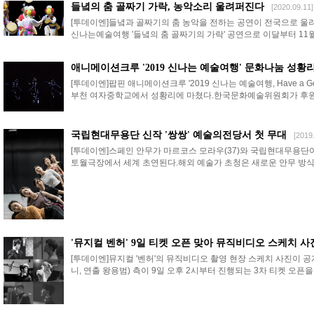
들녘의 춤 골짜기 가락, 농악소리 울려퍼진다
[2020.09.11]
[투데이엔]들녘과 골짜기의 춤 농악을 전하는 공연이 전국으로 울려
신나는예술여행 '들녘의 춤 골짜기의 가락' 공연으로 이달부터 11월 
애니메이션크루 '2019 신나는 예술여행' 문화나눔 성황
[투데이엔]팝핀 애니메이션크루 '2019 신나는 예술여행, Have a G
부천 여자중학교에서 성황리에 마쳤다.한국문화예술위원회가 후원하는 
국립현대무용단 신작 '쌍쌍' 예술의전당서 첫 무대
[2019
[투데이엔]스페인 안무가 마르코스 모라우(37)와 국립현대무용단이 
토월극장에서 세계 초연된다.해외 예술가 초청은 새로운 안무 방식을
'뮤지컬 벤허' 9일 티켓 오픈 맞아 뮤직비디오 스케치 사
[투데이엔]뮤지컬 '벤허'의 뮤직비디오 촬영 현장 스케치 사진이 공
니, 연출 왕용범) 측이 9일 오후 2시부터 진행되는 3차 티켓 오픈을 