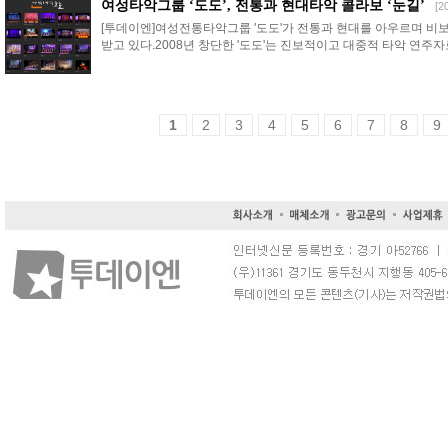
여성타악그룹 ‘도도’, 전통과 현대타악 콜라보 ‘눈길’
[2
[투데이엔]여성전통타악그룹 '도도'가 전통과 현대를 아우르며 
받고 있다.2008년 창단한 '도도'는 진보적이고 대중적 타악 연주자로
1
2
3
4
5
6
7
8
9