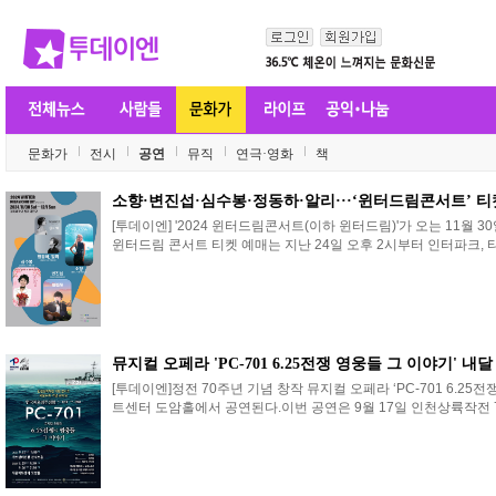
문화가
전시
공연
뮤직
연극·영화
책
소향·변진섭·심수봉·정동하·알리···‘윈터드림콘서트’ 
[투데이엔] '2024 윈터드림콘서트(이하 윈터드림)'가 오는 11월 
윈터드림 콘서트 티켓 예매는 지난 24일 오후 2시부터 인터파크, 티
뮤지컬 오페라 'PC-701 6.25전쟁 영웅들 그 이야기' 내
[투데이엔]정전 70주년 기념 창작 뮤지컬 오페라 ‘PC-701 6.25
트센터 도암홀에서 공연된다.이번 공연은 9월 17일 인천상륙작전 73